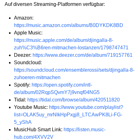
Auf diversen Streaming-Platformen verfügbar:
Amazon:
https://music.amazon.com/albums/B0DYKDK8BD
Apple Music:
https://music.apple.com/de/album/djingalla-8-
zuh%C3%B6ren-mitmachen-lostanzen/1798747471
Deezer:
https://www.deezer.com/de/album/719157761
Soundcloud:
https://soundcloud.com/ensemblerossi/sets/djingalla-8-
zuhoeren-mitmachen
Spotify:
https://open.spotify.com/intl-
de/album/02RqpSQvmY7j9vnqf04NG5
Tidal:
https://tidal.com/browse/album/420511820
Youtube Music:
https://www.youtube.com/playlist?
list=OLAK5uy_mrNlkHpPxgj8_LTCAwPK8Li-FG-
5_yShA
MusicHub Smart Link:
https://listen.music-
hub.com/4XVV2V