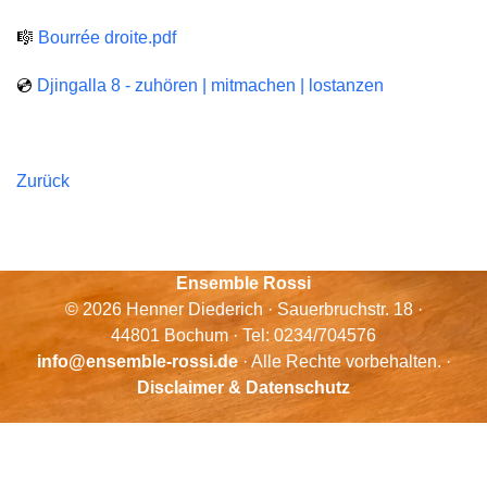
🎼
Bourrée droite.pdf
💿
Djingalla 8 - zuhören | mitmachen | lostanzen
Zurück
Ensemble Rossi
© 2026 Henner Diederich · Sauerbruchstr. 18 ·
44801 Bochum · Tel: 0234/704576
info@ensemble-rossi.de
· Alle Rechte vorbehalten. ·
Disclaimer & Datenschutz