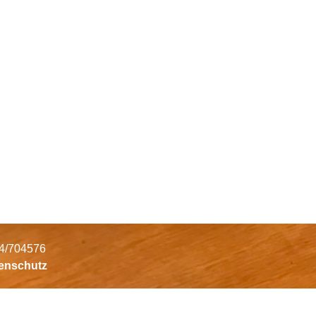
34/704576
tenschutz