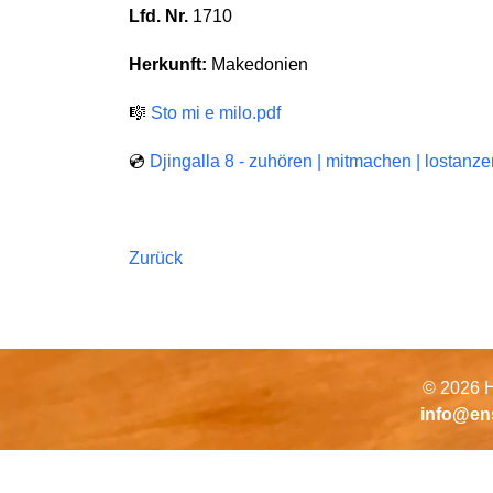
Lfd. Nr.
1710
Herkunft:
Makedonien
🎼
Sto mi e milo.pdf
💿
Djingalla 8 - zuhören | mitmachen | lostanze
Zurück
© 2026 H
info@en