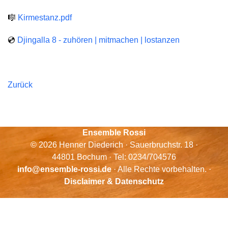
🎼
Kirmestanz.pdf
💿
Djingalla 8 - zuhören | mitmachen | lostanzen
Zurück
Ensemble Rossi
© 2026 Henner Diederich · Sauerbruchstr. 18 ·
44801 Bochum · Tel: 0234/704576
info@ensemble-rossi.de
· Alle Rechte vorbehalten. ·
Disclaimer & Datenschutz