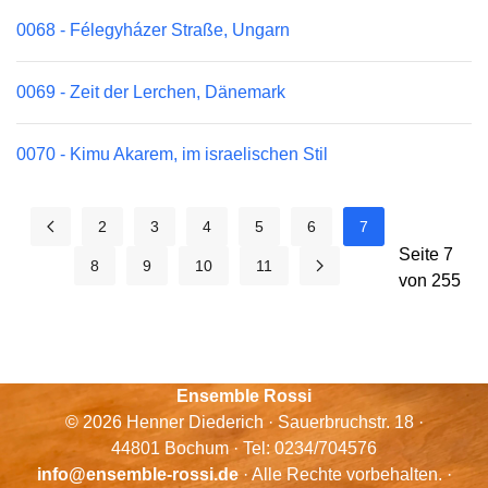
0068 - Félegyházer Straße, Ungarn
0069 - Zeit der Lerchen, Dänemark
0070 - Kimu Akarem, im israelischen Stil
2
3
4
5
6
7
Seite 7
8
9
10
11
von 255
Ensemble Rossi
© 2026 Henner Diederich · Sauerbruchstr. 18 ·
44801 Bochum · Tel: 0234/704576
info@ensemble-rossi.de
· Alle Rechte vorbehalten. ·