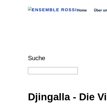
Home
Über u
Suche
Djingalla
- Die V