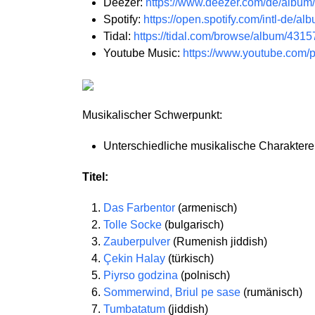
Deezer:
https://www.deezer.com/de/albu
Spotify:
https://open.spotify.com/intl-d
Tidal:
https://tidal.com/browse/album/431
Youtube Music:
https://www.youtube.com
Musikalischer Schwerpunkt:
Unterschiedliche musikalische Charakter
Titel:
Das Farbentor
(armenisch)
Tolle Socke
(bulgarisch)
Zauberpulver
(Rumenish jiddish)
Çekin Halay
(türkisch)
Piyrso godzina
(polnisch)
Sommerwind, Briul pe sase
(rumänisch)
Tumbatatum
(jiddish)