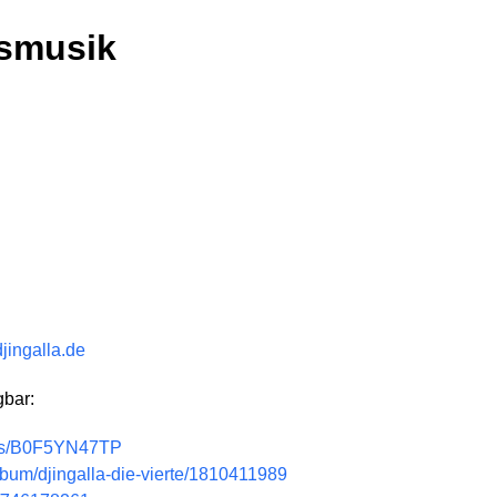
smusik
djingalla.de
gbar:
ums/B0F5YN47TP
lbum/djingalla-die-vierte/1810411989