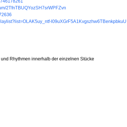
m/746178261
e/album/2TfnTBUQYozSH7srWPFZvn
572636
/playlist?list=OLAK5uy_ntf-l09uXGrF5A1Kvgszhw6TBenkpbkuU
e und Rhythmen innerhalb der einzelnen Stücke