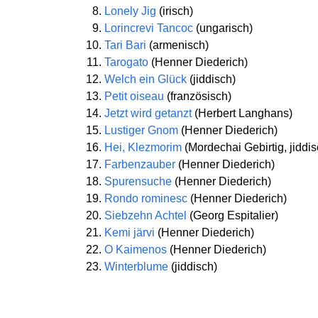
Lonely Jig
(irisch)
Lorincrevi Tancoc
(ungarisch)
Tari Bari
(armenisch)
Tarogato
(Henner Diederich)
Welch ein Glück
(jiddisch)
Petit oiseau
(französisch)
Jetzt wird getanzt
(Herbert Langhans)
Lustiger Gnom
(Henner Diederich)
Hei, Klezmorim
(Mordechai Gebirtig, jiddis
Farbenzauber
(Henner Diederich)
Spurensuche
(Henner Diederich)
Rondo rominesc
(Henner Diederich)
Siebzehn Achtel
(Georg Espitalier)
Kemi järvi
(Henner Diederich)
O Kaimenos
(Henner Diederich)
Winterblume
(jiddisch)