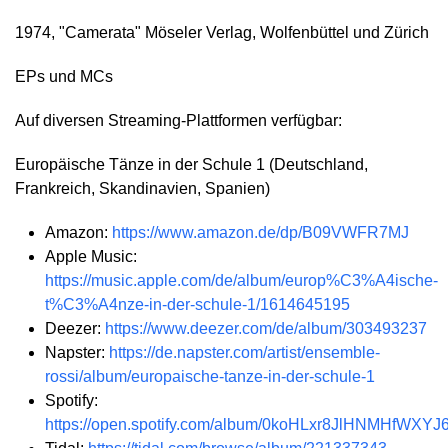
1974, "Camerata" Möseler Verlag, Wolfenbüttel und Zürich
EPs und MCs
Auf diversen Streaming-Plattformen verfügbar:
Europäische Tänze in der Schule 1 (Deutschland,
Frankreich, Skandinavien, Spanien)
Amazon:
https://www.amazon.de/dp/B09VWFR7MJ
Apple Music:
https://music.apple.com/de/album/europ%C3%A4ische-
t%C3%A4nze-in-der-schule-1/1614645195
Deezer:
https://www.deezer.com/de/album/303493237
Napster:
https://de.napster.com/artist/ensemble-
rossi/album/europaische-tanze-in-der-schule-1
Spotify:
https://open.spotify.com/album/0koHLxr8JlHNMHfWXYJ