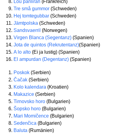
Lou panliran
(Frankreich)
Tre små gummor
(Schweden)
Hej tomtegubbar
(Schweden)
Jämtpolska
(Schweden)
Sandsvaerril
(Norwegen)
Virgen Blanca (Segentanz)
(Spanien)
Jota de quintos (Rekrutentanz)
(Spanien)
A lo alto
(Ei ja lustig) (Spanien)
El ampurdan (Degentanz)
(Spanien)
Poskok
(Serbien)
Čačak
(Serbien)
Kolo kalendara
(Kroatien)
Makazice
(Serbien)
Tirnovsko horo
(Bulgarien)
Šopsko horo
(Bulgarien)
Mari Momičence
(Bulgarien)
Sedenčica
(Bulgarien)
Baluta
(Rumänien)