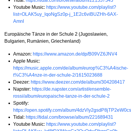
Tidal:
https://tidal.com/browse/album/221337343
Youtube Music:
https://www.youtube.com/playlist?
list=OLAK5uy_lqoNgSz0p-j_1E2c6viBUZHh-6AX-
AmnI
Europäische Tänze in der Schule 2 (Jugoslawien,
Bulgarien, Rumänien, Griechenland)
Amazon:
https://www.amazon.de/dp/B09VZ6JNV4
Apple Music:
https://music.apple.com/de/album/europ%C3%A4ische-
t%C3%A4nze-in-der-schule-2/1615023688
Deezer:
https://www.deezer.com/de/album/304208417
Napster:
https://de.napster.com/artist/ensemble-
rossi/album/europaische-tanze-in-der-schule-2
Spotify:
https://open.spotify.com/album/4dzVly2gsdP8jTP2eW0c
Tidal:
https://tidal.com/browse/album/221689431
Youtube Music:
https://www.youtube.com/playlist?