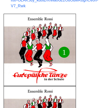
list=OLAK5uy_kd8tDXIWaoGz2OuOdwRbgnCe0h-
V7_Rwk