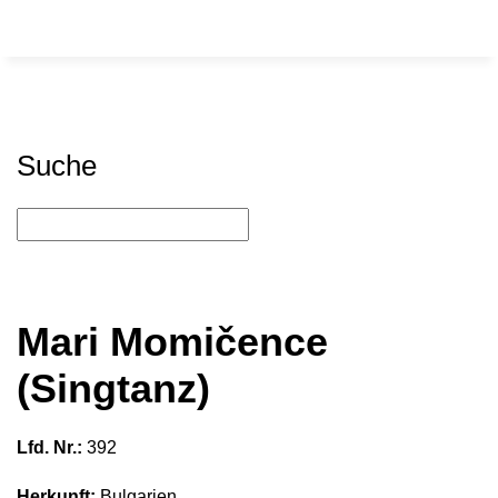
Suche
Mari Momičence
(Singtanz)
Lfd. Nr.:
392
Herkunft:
Bulgarien