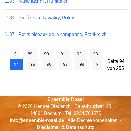
1133 - Multe lacrimi, Rumänien
1134 - Pocózesta, kawaliry, Polen
1137 - Petits oiseaux de la campagne, Frankreich
89
90
91
92
93
Seite 94
94
95
96
97
98
von 255
Ensemble Rossi
© 2026 Henner Diederich · Sauerbruchstr. 18 ·
44801 Bochum · Tel: 0234/704576
info@ensemble-rossi.de
· Alle Rechte vorbehalten. ·
Disclaimer & Datenschutz