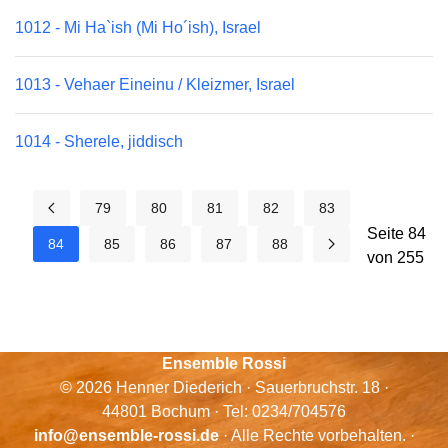
1012 - Mi Ha`ish (Mi Ho´ish), Israel
1013 - Vehaer Eineinu / Kleizmer, Israel
1014 - Sherele, jiddisch
79
80
81
82
83
Seite 84
84
85
86
87
88
von 255
Ensemble Rossi
© 2026 Henner Diederich · Sauerbruchstr. 18 ·
44801 Bochum · Tel: 0234/704576
info@ensemble-rossi.de
· Alle Rechte vorbehalten. ·