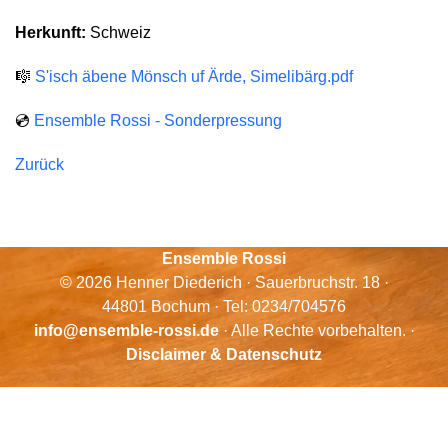
Herkunft:
Schweiz
🎼
S'isch äbene Mönsch uf Ärde, Simelibärg.pdf
💿
Ensemble Rossi - Sonderpressung
Zurück
Ensemble Rossi
© 2026 Henner Diederich · Sauerbruchstr. 18 ·
44801 Bochum · Tel: 0234/704576
info@ensemble-rossi.de
· Alle Rechte vorbehalten. ·
Disclaimer & Datenschutz