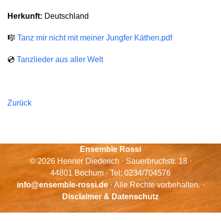
Herkunft:
Deutschland
🎼
Tanz mir nicht mit meiner Jungfer Käthen.pdf
💿
Tanzlieder aus aller Welt
Zurück
Ensemble Rossi
© 2026 Henner Diederich · Sauerbruchstr. 18 ·
44801 Bochum · Tel: 0234/704576
info@ensemble-rossi.de
· Alle Rechte vorbehalten. ·
Disclaimer & Datenschutz