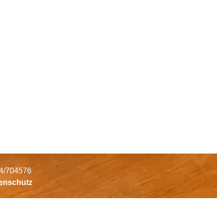
34/704576
tenschutz