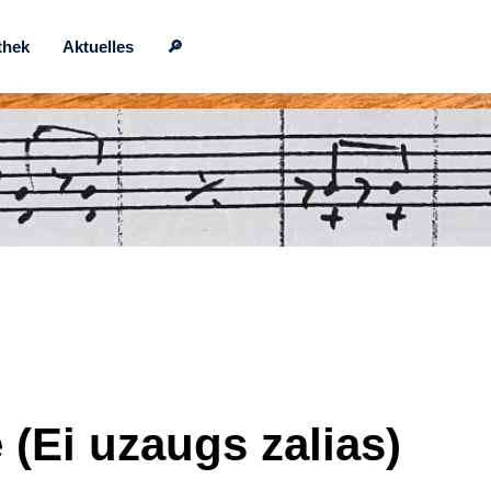
thek
Aktuelles
🔎
(Ei uzaugs zalias)