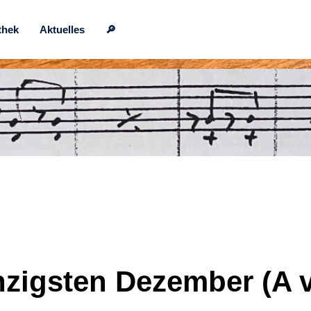
thek
Aktuelles
🔎
igsten Dezember (A vi