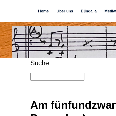
Home
Über uns
Djingalla
Media
Suche
Am fünfundzwanz