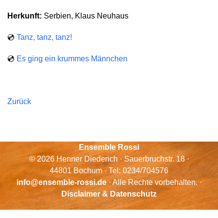
Herkunft:
Serbien, Klaus Neuhaus
💿
Tanz, tanz, tanz!
💿
Es ging ein krummes Männchen
Zurück
Ensemble Rossi
© 2026 Henner Diederich · Sauerbruchstr. 18 ·
44801 Bochum · Tel: 0234/704576
info@ensemble-rossi.de
· Alle Rechte vorbehalten. ·
Disclaimer & Datenschutz