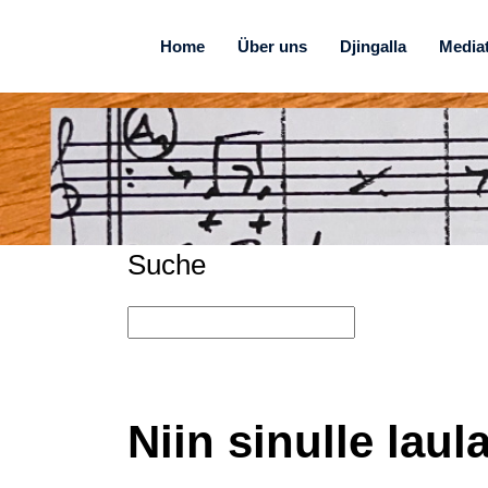
Home
Über uns
Djingalla
Media
Suche
Niin sinulle laul