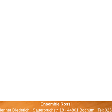
Ensemble Rossi
enner Diederich · Sauerbruchstr. 18 · 44801 Bochum · Tel: 02