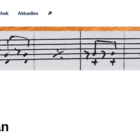
thek
Aktuelles
🔎
an