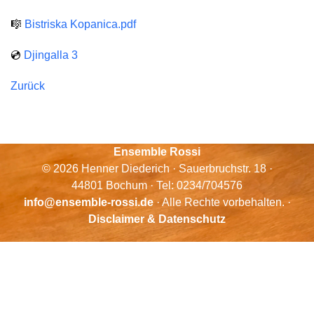
🎼
Bistriska Kopanica.pdf
💿
Djingalla 3
Zurück
Ensemble Rossi
© 2026 Henner Diederich · Sauerbruchstr. 18 ·
44801 Bochum · Tel: 0234/704576
info@ensemble-rossi.de
· Alle Rechte vorbehalten. ·
Disclaimer & Datenschutz