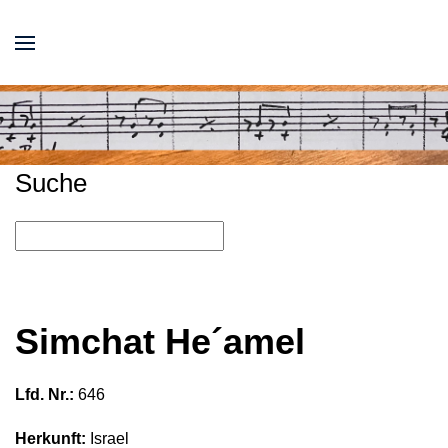
Suche
Simchat He´amel
Lfd. Nr.:
646
Herkunft:
Israel