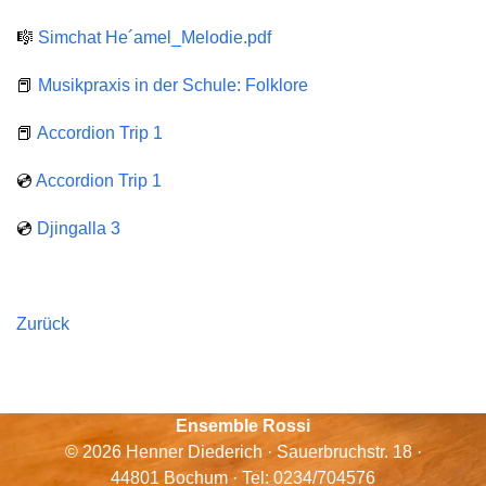
🎼
Simchat He´amel_Melodie.pdf
📕
Musikpraxis in der Schule: Folklore
📕
Accordion Trip 1
💿
Accordion Trip 1
💿
Djingalla 3
Zurück
Ensemble Rossi
© 2026 Henner Diederich · Sauerbruchstr. 18 ·
44801 Bochum · Tel: 0234/704576