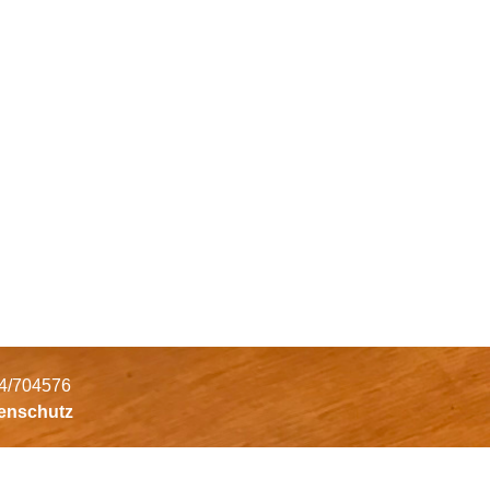
34/704576
tenschutz