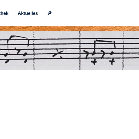
thek
Aktuelles
🔎