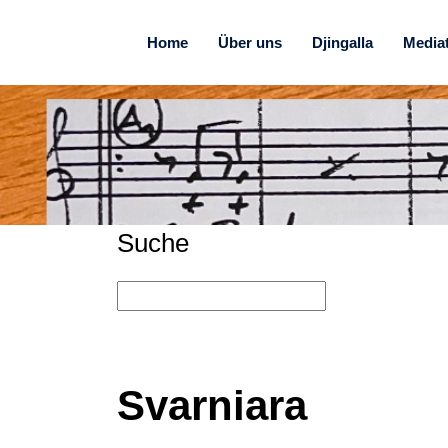
Home
Über uns
Djingalla
Media
Suche
Svarniara