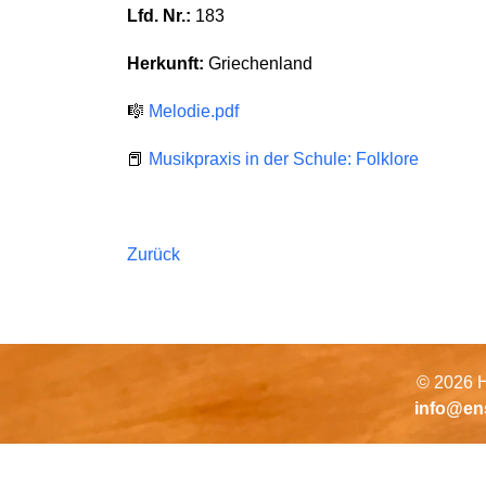
Lfd. Nr.:
183
Herkunft:
Griechenland
🎼
Melodie.pdf
📕
Musikpraxis in der Schule: Folklore
Zurück
© 2026 H
info@en