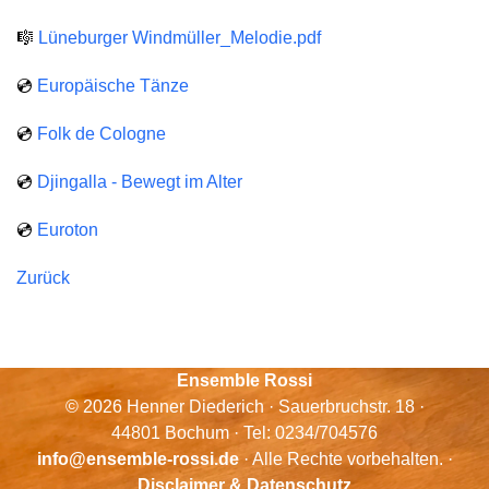
🎼
Lüneburger Windmüller_Melodie.pdf
💿
Europäische Tänze
💿
Folk de Cologne
💿
Djingalla - Bewegt im Alter
💿
Euroton
Zurück
Ensemble Rossi
© 2026 Henner Diederich · Sauerbruchstr. 18 ·
44801 Bochum · Tel: 0234/704576
info@ensemble-rossi.de
· Alle Rechte vorbehalten. ·
Disclaimer & Datenschutz