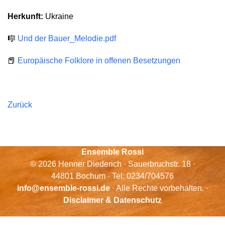
Herkunft:
Ukraine
🎼
Und der Bauer_Melodie.pdf
📕
Europäische Folklore in offenen Besetzungen
Zurück
Ensemble Rossi
© 2026 Henner Diederich · Sauerbruchstr. 18 ·
44801 Bochum · Tel: 0234/704576
info@ensemble-rossi.de
· Alle Rechte vorbehalten. ·
Disclaimer & Datenschutz