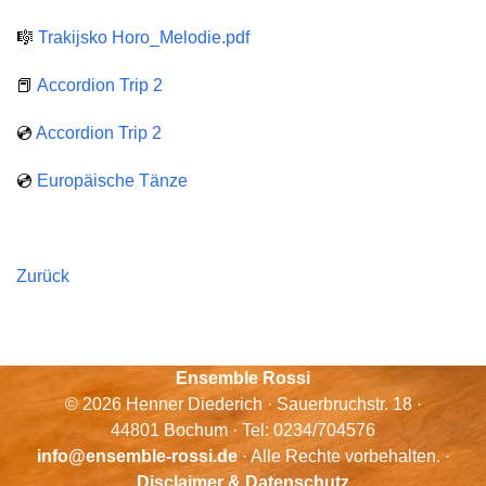
🎼
Trakijsko Horo_Melodie.pdf
📕
Accordion Trip 2
💿
Accordion Trip 2
💿
Europäische Tänze
Zurück
Ensemble Rossi
© 2026 Henner Diederich · Sauerbruchstr. 18 ·
44801 Bochum · Tel: 0234/704576
info@ensemble-rossi.de
· Alle Rechte vorbehalten. ·
Disclaimer & Datenschutz