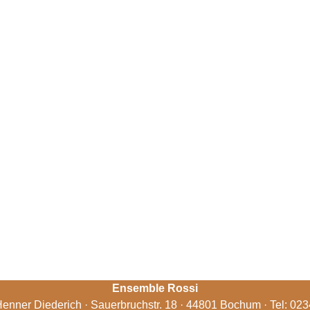
Ensemble Rossi
enner Diederich · Sauerbruchstr. 18 · 44801 Bochum · Tel: 02