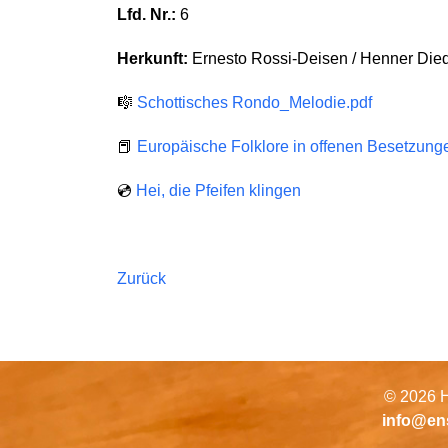
Lfd. Nr.:
6
Herkunft:
Ernesto Rossi-Deisen / Henner Died
🎼
Schottisches Rondo_Melodie.pdf
📕
Europäische Folklore in offenen Besetzung
💿
Hei, die Pfeifen klingen
Zurück
© 2026 H
info@en