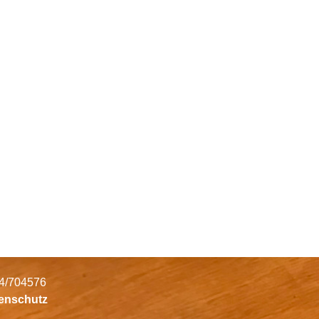
34/704576
tenschutz