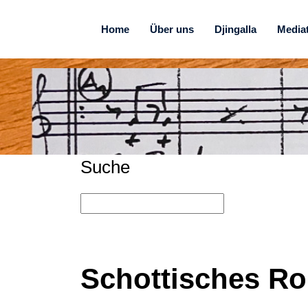
Home
Über uns
Djingalla
Media
Suche
Schottisches R