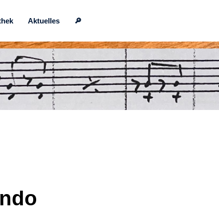
thek
Aktuelles
🔎
ondo