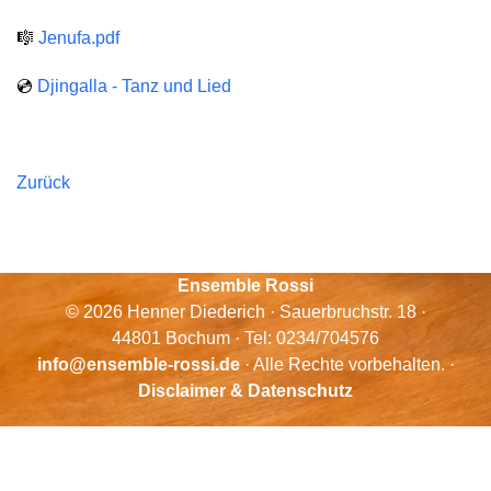
🎼
Jenufa.pdf
💿
Djingalla - Tanz und Lied
Zurück
Ensemble Rossi
© 2026 Henner Diederich · Sauerbruchstr. 18 ·
44801 Bochum · Tel: 0234/704576
info@ensemble-rossi.de
· Alle Rechte vorbehalten. ·
Disclaimer & Datenschutz