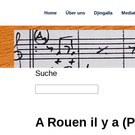
Home
Über uns
Djingalla
Media
Suche
A Rouen il y a 