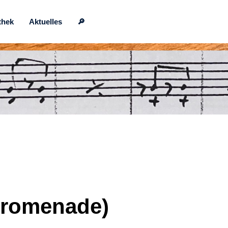
thek
Aktuelles
🔎
(Promenade)