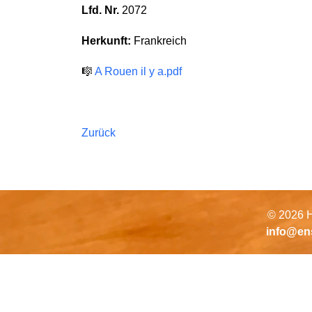
Lfd. Nr.
2072
Herkunft:
Frankreich
🎼
A Rouen il y a.pdf
Zurück
© 2026 H
info@en