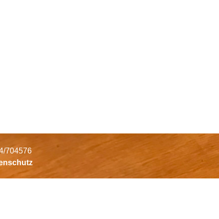
34/704576
tenschutz