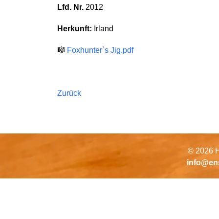
Lfd. Nr.
2012
Herkunft:
Irland
🎼
Foxhunter`s Jig.pdf
Zurück
© 2026 H
info@en