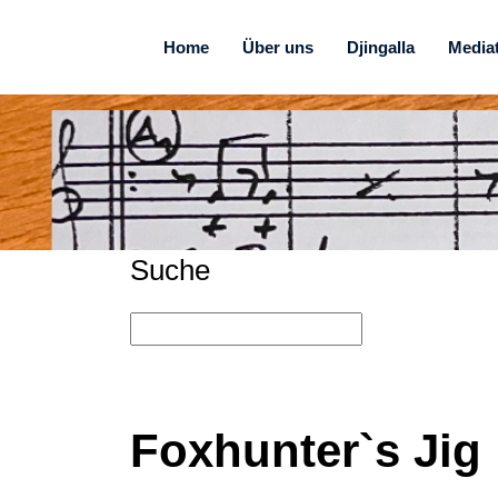
Home
Über uns
Djingalla
Media
Suche
Foxhunter`s Jig