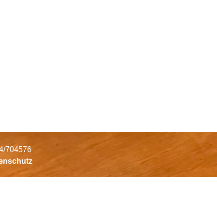
34/704576
tenschutz