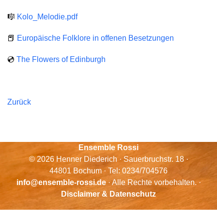
🎼
Kolo_Melodie.pdf
📕
Europäische Folklore in offenen Besetzungen
💿
The Flowers of Edinburgh
Zurück
Ensemble Rossi
© 2026 Henner Diederich · Sauerbruchstr. 18 ·
44801 Bochum · Tel: 0234/704576
info@ensemble-rossi.de
· Alle Rechte vorbehalten. ·
Disclaimer & Datenschutz