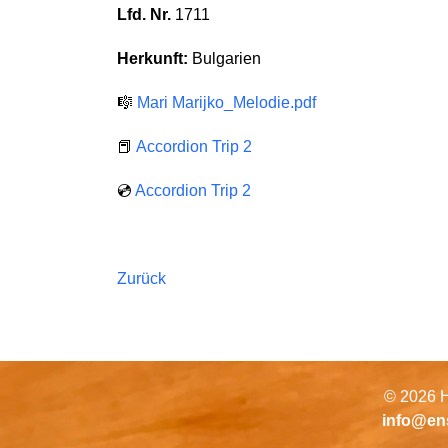
Lfd. Nr.
1711
Herkunft:
Bulgarien
🎼
Mari Marijko_Melodie.pdf
📕
Accordion Trip 2
💿
Accordion Trip 2
Zurück
© 2026 H
info@en