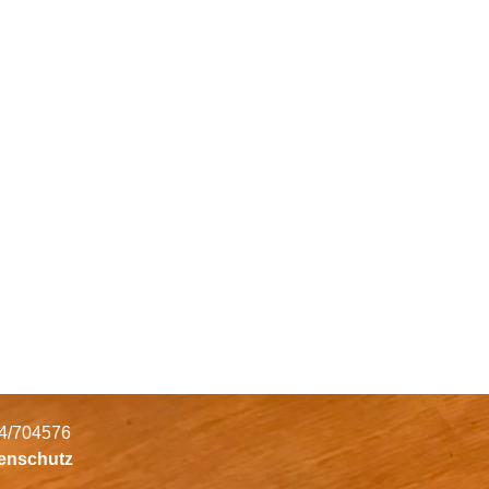
34/704576
tenschutz