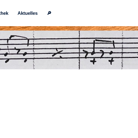
thek
Aktuelles
🔎