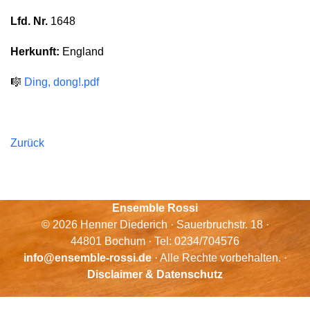
Lfd. Nr.
1648
Herkunft:
England
🎼
Ding, dong!.pdf
Zurück
Ensemble Rossi
© 2026 Henner Diederich · Sauerbruchstr. 18 ·
44801 Bochum · Tel: 0234/704576
info@ensemble-rossi.de
· Alle Rechte vorbehalten. ·
Disclaimer & Datenschutz