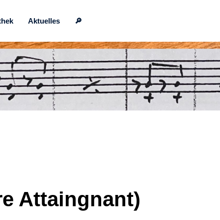
thek
Aktuelles
🔎
re Attaingnant)