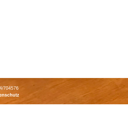
34/704576
tenschutz