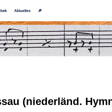
thek
Aktuelles
🔎
sau (niederländ. Hym