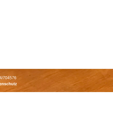
34/704576
tenschutz