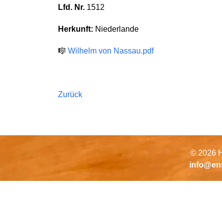
Lfd. Nr.
1512
Herkunft:
Niederlande
🎼
Wilhelm von Nassau.pdf
Zurück
© 2026 H
info@en