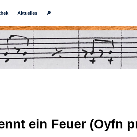
thek
Aktuelles
🔎
nnt ein Feuer (Oyfn pr