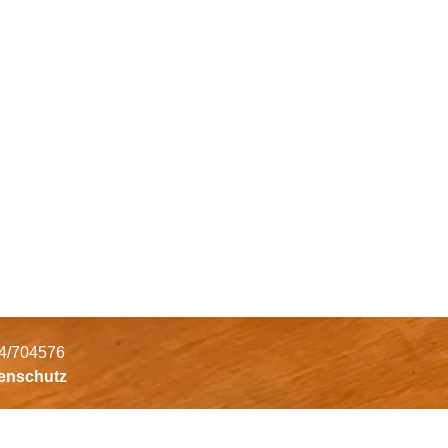
34/704576
tenschutz