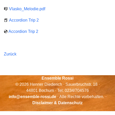
🎼
Vlasko_Melodie.pdf
📕
Accordion Trip 2
💿
Accordion Trip 2
Zurück
Ensemble Rossi
© 2026 Henner Diederich · Sauerbruchstr. 18 ·
44801 Bochum · Tel: 0234/704576
info@ensemble-rossi.de
· Alle Rechte vorbehalten. ·
Disclaimer & Datenschutz