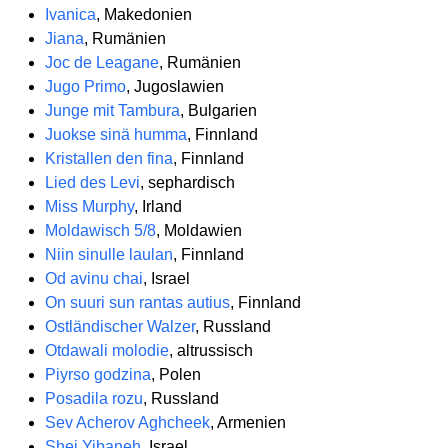
Ivanica
, Makedonien
Jiana
, Rumänien
Joc de Leagane
, Rumänien
Jugo Primo
, Jugoslawien
Junge mit Tambura
, Bulgarien
Juokse sinä humma
, Finnland
Kristallen den fina
, Finnland
Lied des Levi
, sephardisch
Miss Murphy
, Irland
Moldawisch 5/8
, Moldawien
Niin sinulle laulan
, Finnland
Od avinu chai
, Israel
On suuri sun rantas autius
, Finnland
Ostländischer Walzer
, Russland
Otdawali molodie
, altrussisch
Piyrso godzina
, Polen
Posadila rozu
, Russland
Sev Acherov Aghcheek
, Armenien
Shei Yibaneh
, Israel