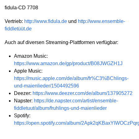
fidula-CD 7708
Vertrieb:
http://www.fidula.de
und
http://www.ensemble-
fiddletüüt.de
Auch auf diversen Streaming-Plattformen verfügbar:
Amazon Music:
https://www.amazon.de/gp/product/B08JWGZH1J
Apple Music:
https://music.apple.com/de/album/fr%C3%BChlings-
und-maienlieder/1504492596
Deezer:
https://www.deezer.com/de/album/137905272
Napster:
https://de.napster.com/artist/ensemble-
fiddletuut/album/fruhlings-und-maienlieder
Spotify:
https://open.spotify.com/album/2Apk2qKBaxYlWOCzPq