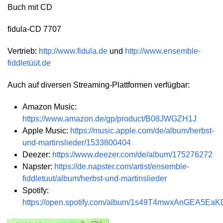
Buch mit CD
fidula-CD 7707
Vertrieb:
http://www.fidula.de
und
http://www.ensemble-
fiddletüüt.de
Auch auf diversen Streaming-Plattformen verfügbar:
Amazon Music:
https://www.amazon.de/gp/product/B08JWGZH1J
Apple Music:
https://music.apple.com/de/album/herbst-
und-martinslieder/1533800404
Deezer:
https://www.deezer.com/de/album/175276272
Napster:
https://de.napster.com/artist/ensemble-
fiddletuut/album/herbst-und-martinslieder
Spotify:
https://open.spotify.com/album/1s49T4mwxAnGEA5E