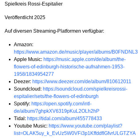
Spielkreis Rossi-Espitalier
Veröffentlicht 2025
Auf diversen Streaming-Platformen verfügbar:
Amazon:
https://www.amazon.de/music/player/albums/B0FNDNL
Apple Music:
https://music.apple.com/de/album/the-
flowers-of-edinburgh-historische-aufnahmen-1953-
1958/1834954277
Deezer:
https://www.deezer.com/de/album/810612011
Soundcloud:
https://soundcloud.com/spielkreisrossi-
espitalier/sets/the-flowers-of-edinburgh
Spotify:
https://open.spotify.com/intl-
de/album/7ghpkXV6319pKuL2OLh2hP
Tidal:
https://tidal.com/album/455778433
Youtube Music:
https://www.youtube.com/playlist?
list=OLAK5uy_k_EvUz5W0VFi3p1KffddfIGfvrULGTZYA