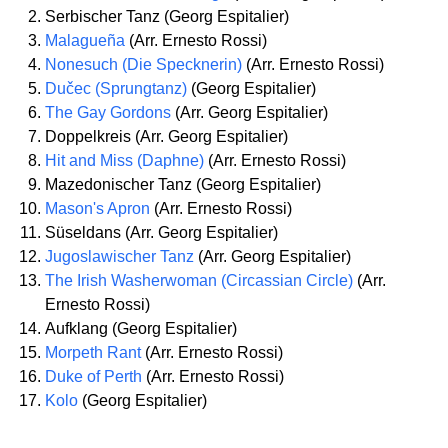
Serbischer Tanz (Georg Espitalier)
Malagueña
(Arr. Ernesto Rossi)
Nonesuch (Die Specknerin)
(Arr. Ernesto Rossi)
Dučec (Sprungtanz)
(Georg Espitalier)
The Gay Gordons
(Arr. Georg Espitalier)
Doppelkreis (Arr. Georg Espitalier)
Hit and Miss (Daphne)
(Arr. Ernesto Rossi)
Mazedonischer Tanz (Georg Espitalier)
Mason's Apron
(Arr. Ernesto Rossi)
Süseldans (Arr. Georg Espitalier)
Jugoslawischer Tanz
(Arr. Georg Espitalier)
The Irish Washerwoman (Circassian Circle)
(Arr.
Ernesto Rossi)
Aufklang (Georg Espitalier)
Morpeth Rant
(Arr. Ernesto Rossi)
Duke of Perth
(Arr. Ernesto Rossi)
Kolo
(Georg Espitalier)