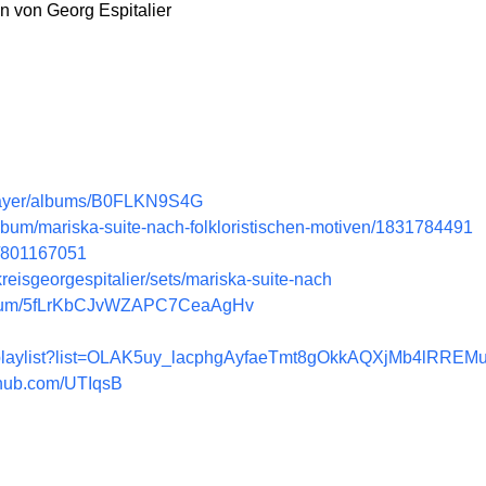
n von Georg Espitalier
player/albums/B0FLKN9S4G
album/mariska-suite-nach-folkloristischen-motiven/1831784491
m/801167051
reisgeorgespitalier/sets/mariska-suite-nach
e/album/5fLrKbCJvWZAPC7CeaAgHv
m/playlist?list=OLAK5uy_lacphgAyfaeTmt8gOkkAQXjMb4lRREM
c-hub.com/UTIqsB