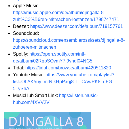
Apple Music:
https://music.apple.com/de/album/djingalla-8-
zuh%C3%B6ren-mitmachen-lostanzen/1798747471
Deezer:
https://www.deezer.com/de/album/719157761
Soundcloud:
https://soundcloud.com/ensemblerossi/sets/djingalla-8-
zuhoeren-mitmachen
Spotify:
https://open.spotify.com/intl-
de/album/02RqpSQvmY7j9vnqf04NG5
Tidal:
https://tidal.com/browse/album/420511820
Youtube Music:
https://www.youtube.com/playlist?
list=OLAK5uy_mrNlkHpPxgj8_LTCAwPK8Li-FG-
5_yShA
MusicHub Smart Link:
https://listen.music-
hub.com/4XVV2V