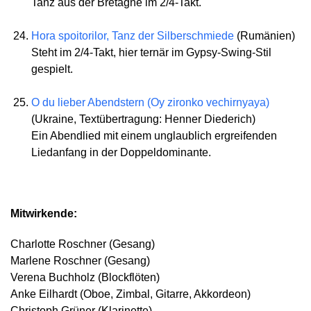
Tanz aus der Bretagne im 2/4-Takt.
Hora spoitorilor, Tanz der Silberschmiede
(Rumänien)
Steht im 2/4-Takt, hier ternär im Gypsy-Swing-Stil
gespielt.
O du lieber Abendstern (Oy zironko vechirnyaya)
(Ukraine, Textübertragung: Henner Diederich)
Ein Abendlied mit einem unglaublich ergreifenden
Liedanfang in der Doppeldominante.
Mitwirkende:
Charlotte Roschner (Gesang)
Marlene Roschner (Gesang)
Verena Buchholz (Blockflöten)
Anke Eilhardt (Oboe, Zimbal, Gitarre, Akkordeon)
Christoph Grüner (Klarinette)