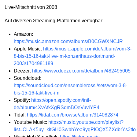
Live-Mitschnitt von 2003
Auf diversen Streaming-Platformen verfügbar:
Amazon:
https://music.amazon.com/albums/B0CGWXNCJR
Apple Music:
https://music.apple.com/de/album/vom-3-
8-bis-15-16-takt-live-im-konzerthaus-dortmund-
2003/1704981189
Deezer:
https://www.deezer.com/de/album/482495005
Soundcloud:
https://soundcloud.com/ensemblerossi/sets/vom-3-8-
bis-15-16-takt-live-im
Spotify:
https://open.spotify.com/intl-
de/album/4XvAfkXgRSdmBOeVuviYP4
Tidal:
https://tidal.com/browse/album/314082874
Youtube Music:
https://music.youtube.com/playlist?
list=OLAK5uy_kitGH0SwbhYea9yqPIOQX5ZXdbrYs3tfo
MusicHub Smartlink:
https://listen.music-