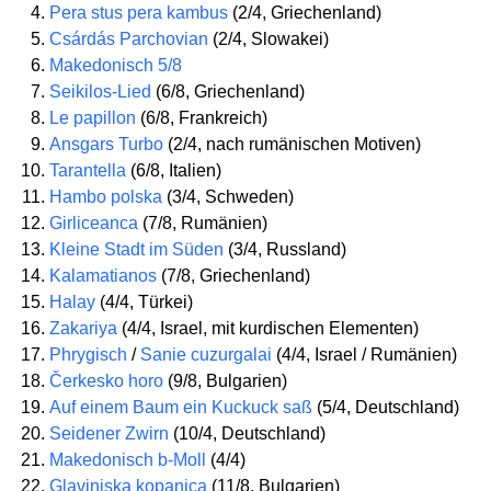
Pera stus pera kambus
(2/4, Griechenland)
Csárdás Parchovian
(2/4, Slowakei)
Makedonisch 5/8
Seikilos-Lied
(6/8, Griechenland)
Le papillon
(6/8, Frankreich)
Ansgars Turbo
(2/4, nach rumänischen Motiven)
Tarantella
(6/8, Italien)
Hambo polska
(3/4, Schweden)
Girliceanca
(7/8, Rumänien)
Kleine Stadt im Süden
(3/4, Russland)
Kalamatianos
(7/8, Griechenland)
Halay
(4/4, Türkei)
Zakariya
(4/4, Israel, mit kurdischen Elementen)
Phrygisch
/
Sanie cuzurgalai
(4/4, Israel / Rumänien)
Čerkesko horo
(9/8, Bulgarien)
Auf einem Baum ein Kuckuck saß
(5/4, Deutschland)
Seidener Zwirn
(10/4, Deutschland)
Makedonisch b-Moll
(4/4)
Glaviniska kopanica
(11/8, Bulgarien)