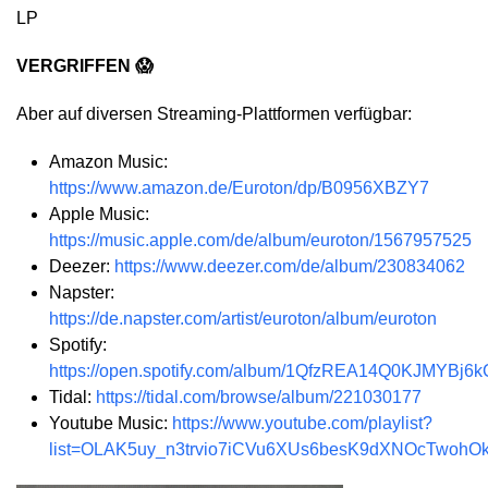
LP
VERGRIFFEN 😱
Aber auf diversen Streaming-Plattformen verfügbar:
Amazon Music:
https://www.amazon.de/Euroton/dp/B0956XBZY7
Apple Music:
https://music.apple.com/de/album/euroton/1567957525
Deezer:
https://www.deezer.com/de/album/230834062
Napster:
https://de.napster.com/artist/euroton/album/euroton
Spotify:
https://open.spotify.com/album/1QfzREA14Q0KJMYBj6
Tidal:
https://tidal.com/browse/album/221030177
Youtube Music:
https://www.youtube.com/playlist?
list=OLAK5uy_n3trvio7iCVu6XUs6besK9dXNOcTwohO