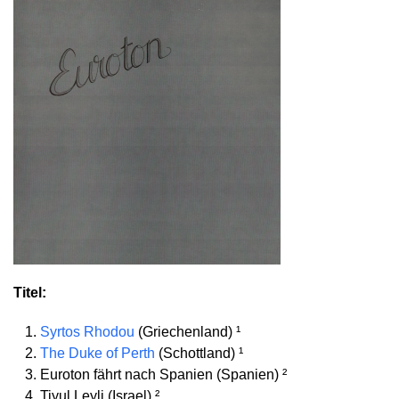
Titel:
Syrtos Rhodou
(Griechenland) ¹
The Duke of Perth
(Schottland) ¹
Euroton fährt nach Spanien (Spanien) ²
Tiyul Leyli (Israel) ²