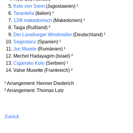
Kolo von Srem
(Jugoslawien) ¹
Tarantella
(Italien) ¹
13/8 makedonisch
(Makedonien) ¹
Taiga (Rußland) ²
Der Lüneburger Windmüller
(Deutschland) ¹
Segentanz
(Spanien) ¹
Joc Murele
(Rumänien) ¹
Mechol Hadayagim (Israel) ²
Cigansko Kolo
(Serbien) ¹
Valse Musette (Frankreich) ²
¹ Arrangement: Henner Diederich
² Arrangement: Thomas Lotz
Zurück