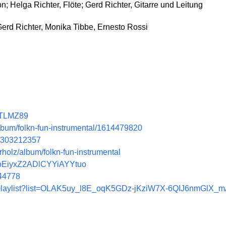
; Helga Richter, Flöte; Gerd Richter, Gitarre und Leitung
erd Richter, Monika Tibbe, Ernesto Rossi
VTLMZ89
album/folkn-fun-instrumental/1614479820
m/303212357
erholz/album/folkn-fun-instrumental
2UoEiyxZ2ADlCYYiAYYtuo
144778
/playlist?list=OLAK5uy_l8E_oqK5GDz-jKziW7X-6QIJ6nmGlX_