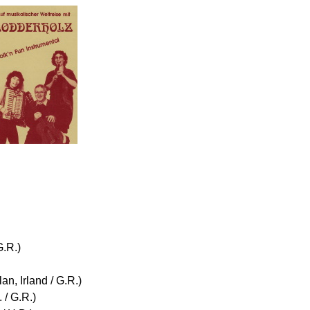
G.R.)
, Irland / G.R.)
 / G.R.)