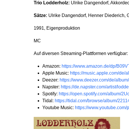
Trio Lodderholz:
Ulrike Dangendorf, Akkordeon
Sätze:
Ulrike Dangendorf, Henner Diederich, G
1991, Eigenproduktion
MC
Auf diversen Streaming-Plattformen verfügbar:
Amazon:
https://www.amazon.de/dp/B09
Apple Music:
https://music.apple.com/de/
Deezer:
https://www.deezer.com/de/albu
Napster:
https://de.napster.com/artist/lodd
Spotify:
https://open.spotify.com/album/
Tidal:
https://tidal.com/browse/album/221
Youtube Music:
https://www.youtube.com