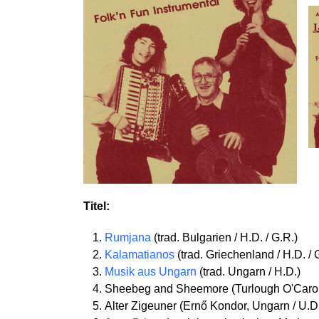
Titel:
Rumjana
(trad. Bulgarien / H.D. / G.R.)
Kalamatianos
(trad. Griechenland / H.D. / 
Musik aus Ungarn
(trad. Ungarn / H.D.)
Sheebeg and Sheemore (Turlough O'Carolan
Alter Zigeuner (Ernő Kondor, Ungarn / U.D.