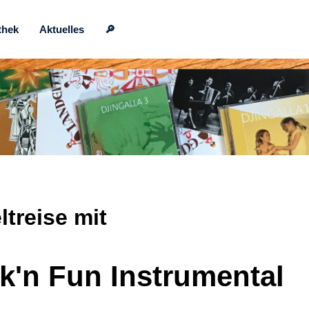
thek
Aktuelles
🔎
treise mit
k'n Fun Instrumental