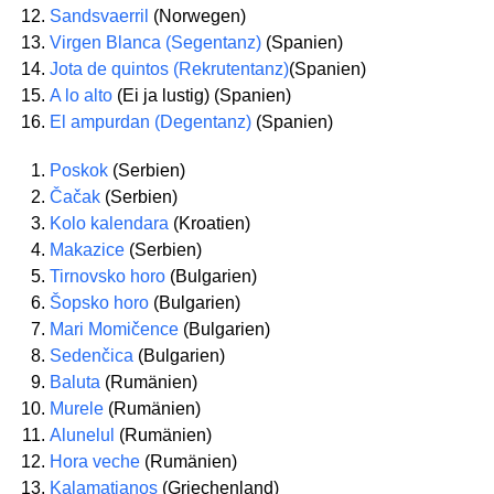
Sandsvaerril
(Norwegen)
Virgen Blanca (Segentanz)
(Spanien)
Jota de quintos (Rekrutentanz)
(Spanien)
A lo alto
(Ei ja lustig) (Spanien)
El ampurdan (Degentanz)
(Spanien)
Poskok
(Serbien)
Čačak
(Serbien)
Kolo kalendara
(Kroatien)
Makazice
(Serbien)
Tirnovsko horo
(Bulgarien)
Šopsko horo
(Bulgarien)
Mari Momičence
(Bulgarien)
Sedenčica
(Bulgarien)
Baluta
(Rumänien)
Murele
(Rumänien)
Alunelul
(Rumänien)
Hora veche
(Rumänien)
Kalamatianos
(Griechenland)