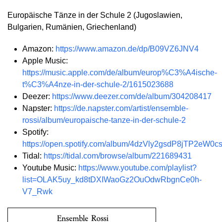
Europäische Tänze in der Schule 2 (Jugoslawien,
Bulgarien, Rumänien, Griechenland)
Amazon:
https://www.amazon.de/dp/B09VZ6JNV4
Apple Music:
https://music.apple.com/de/album/europ%C3%A4ische-
t%C3%A4nze-in-der-schule-2/1615023688
Deezer:
https://www.deezer.com/de/album/304208417
Napster:
https://de.napster.com/artist/ensemble-
rossi/album/europaische-tanze-in-der-schule-2
Spotify:
https://open.spotify.com/album/4dzVly2gsdP8jTP2eW0c
Tidal:
https://tidal.com/browse/album/221689431
Youtube Music:
https://www.youtube.com/playlist?
list=OLAK5uy_kd8tDXIWaoGz2OuOdwRbgnCe0h-
V7_Rwk