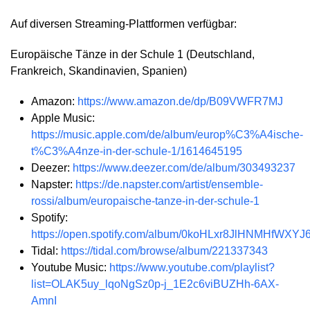
Auf diversen Streaming-Plattformen verfügbar:
Europäische Tänze in der Schule 1 (Deutschland,
Frankreich, Skandinavien, Spanien)
Amazon:
https://www.amazon.de/dp/B09VWFR7MJ
Apple Music:
https://music.apple.com/de/album/europ%C3%A4ische-
t%C3%A4nze-in-der-schule-1/1614645195
Deezer:
https://www.deezer.com/de/album/303493237
Napster:
https://de.napster.com/artist/ensemble-
rossi/album/europaische-tanze-in-der-schule-1
Spotify:
https://open.spotify.com/album/0koHLxr8JlHNMHfWXYJ
Tidal:
https://tidal.com/browse/album/221337343
Youtube Music:
https://www.youtube.com/playlist?
list=OLAK5uy_lqoNgSz0p-j_1E2c6viBUZHh-6AX-
AmnI