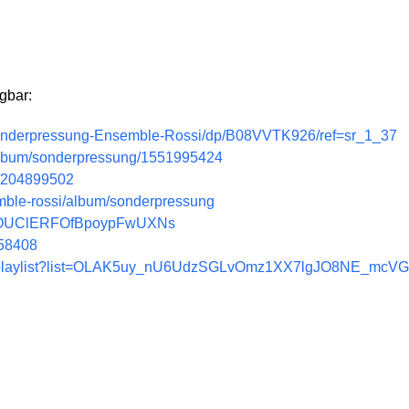
gbar:
onderpressung-Ensemble-Rossi/dp/B08VVTK926/ref=sr_1_37
/album/sonderpressung/1551995424
m/204899502
semble-rossi/album/sonderpressung
m/4FOUClERFOfBpoypFwUXNs
058408
m/playlist?list=OLAK5uy_nU6UdzSGLvOmz1XX7lgJO8NE_mcV