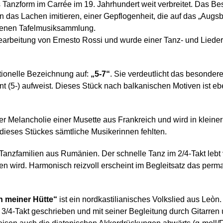
Tanzform im Carrée im 19. Jahrhundert weit verbreitet. Das Bes
ten das Lachen imitieren, einer Gepflogenheit, die auf das „Aug
ebenen Tafelmusiksammlung.
 Bearbeitung von Ernesto Rossi und wurde einer Tanz- und Li
tionelle Bezeichnung auf:
„5-7“
. Sie verdeutlicht das besonde
nt (5-) aufweist. Dieses Stück nach balkanischen Motiven ist 
ner Melancholie einer Musette aus Frankreich und wird in kleiner
 dieses Stückes sämtliche Musikerinnen fehlten.
n Tanzfamilien aus Rumänien. Der schnelle Tanz im 2/4-Takt lebt v
n wird. Harmonisch reizvoll erscheint im Begleitsatz das perma
n meiner Hütte“
ist ein nordkastilianisches Volkslied aus Leò
 3/4-Takt geschrieben und mit seiner Begleitung durch Gitarre