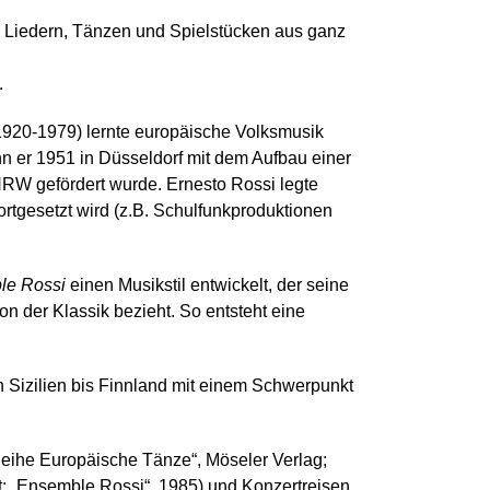
n Liedern, Tänzen und Spielstücken aus ganz
.
1920-1979) lernte europäische Volksmusik
 er 1951 in Düsseldorf mit dem Aufbau einer
NRW gefördert wurde. Ernesto Rossi legte
rtgesetzt wird (z.B. Schulfunkproduktionen
le Rossi
einen Musikstil entwickelt, der seine
n der Klassik bezieht. So entsteht eine
 Sizilien bis Finnland mit einem Schwerpunkt
eihe Europäische Tänze“, Möseler Verlag;
t; „Ensemble Rossi“, 1985) und Konzertreisen