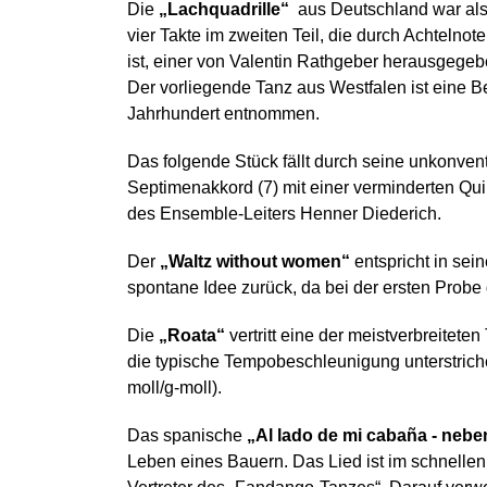
Die
„Lachquadrille“
aus Deutschland war als 
vier Takte im zweiten Teil, die durch Achtelno
ist, einer von Valentin Rathgeber herausgeg
Der vorliegende Tanz aus Westfalen ist eine
Jahrhundert entnommen.
Das folgende Stück fällt durch seine unkonven
Septimenakkord (7) mit einer verminderten Qui
des Ensemble-Leiters Henner Diederich.
Der
„Waltz without women“
entspricht in sei
spontane Idee zurück, da bei der ersten Probe
Die
„Roata“
vertritt eine der meistverbreitete
die typische Tempobeschleunigung unterstriche
moll/g-moll).
Das spanische
„Al lado de mi cabaña - nebe
Leben eines Bauern. Das Lied ist im schnellen