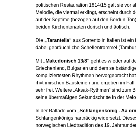
politischen Restauration 1814/15 galt sie vor 
Melodie, die viermal erklingt, erscheint durc
auf der Septime (bezogen auf den Bordun-Ton)
beiden Kirchentonarten dorisch und äolisch.
Die
„Tarantella“
aus Sorrento in Italien ist ei
dabei gebräuchliche Schellentrommel (Tamburi
Mit
„Makedonisch 13/8“
geht es wieder auf 
Griechenland, Bulgarien und dem selbständigen
kompliziertesten Rhythmen hervorgebracht ha
rhythmischen Bausteinen und ergeben im Fall 
sehr frei. Weitere „Aksak-Rythmen“ sind zum Bei
seine übermäßigen Sekundschritte in der Melod
In der Ballade vom
„Schlangenkönig - Aa o
Schlangenkönigs hartnäckig widersetzt. Dieses
norwegischen Liedtradition des 19. Jahrhundert