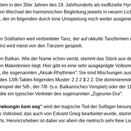
allem in den 30er Jahren des 19. Jahrhunderts als inoffizielle H
h den Wechsel der harmonischen Begleitung jeweils in neuem Lich
, der im folgenden durch eine Umspielung noch weiter ausgerei
n in Süditalien weit verbreiteter Tanz, der auf okkulte Tanzforme
n) wird meist von den Tänzern gespielt.
den Balkan. Wie der Name schon verrät, stammt das Stück aus d
 Makedonien liegt. Hier gibt es eine sehr ausgeprägte Volksmusi
t, die sogenannten „Aksak-Rhythmen“: Sie sind Mischungen au
des 13/8-Taktes folgendes Muster: 2 2 2
3
2 2. Die dominierend
spiel der 5/8-, der 7/8- (s.o. Balkanisches Vorspiel) oder der 
ie ein typischer Vertreter des sogenannten „Zigeuner-Dur“.
rmekongin kom seg“
wird der tragische Tod der Solfager besun
 Volkslied, das auch von Edvard Grieg bearbeitet wurde, stamm
s. Hervorzuheben ist dabei vor allem die metrisch sehr freie Li