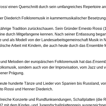
ossi
einen Querschnitt durch sein umfangreiches Repertoire a
ner Diederich Folkloremusik in kammermusikalischer Besetzung
jährige Tradition zurückschauen. Sein Gründer Ernesto Rossi (
ine durch Mitgefangene kennen. Nach seiner Entlassung begann
te und als Modell von der Landesarbeitsgemeinschaft Musik in 
sche Arbeit mit Kindern, die auch heute durch das Ensemble fo
und Melodien der europäischen Folkloremusik hat das
Ensemb
lksmusik, sondern auch von der Improvisation, vom Jazz und vo
gener Prägung.
eute hunderte Tänze und Lieder von Spanien bis Russland, von
to Rossi und Henner Diederich.
lreiche Konzerte und Rundfunksendungen, Schallplatten (die R
982 mit dem Kinder- und Jugendschallplattenpreis ausgezeichne