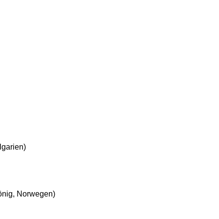
lgarien)
önig, Norwegen)