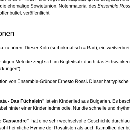
 die ehemalige Sowjetunion. Notenmaterial des
Ensemble Ross
enbüttel, veröffentlicht.
onen
a zu hören. Dieser Kolo (serbokroatisch = Rad), ein weitverbreit
utigen Melodie zeigt sich im Begleitsatz durch das Schwanke
ckungen“).
ition von Ensemble-Gründer Ernesto Rossi. Dieser hat typisch
kata - Das Füchslein“
ist ein Kinderlied aus Bulgarien. Es besc
abel hinter einer Kinderliedmelodie. Nur die schnelle und rhythm
e Cassandre“
hat eine sehr wechselvolle Geschichte durchlau
ohl heimliche Hymne der Royalisten als auch Kampflied der bü