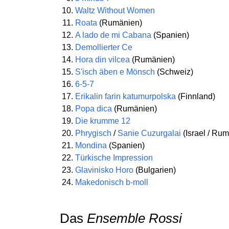
Waltz Without Women
Roata
(Rumänien)
A lado de mi Cabana
(Spanien)
Demollierter Ce
Hora din vilcea
(Rumänien)
S'isch äben e Mönsch
(Schweiz)
6-5-7
Erikalin farin katumurpolska
(Finnland)
Popa dica
(Rumänien)
Die krumme 12
Phrygisch
/
Sanie Cuzurgalai
(Israel / Ru
Mondina
(Spanien)
Türkische Impression
Glavinisko Horo
(Bulgarien)
Makedonisch b-moll
Das
Ensemble Rossi