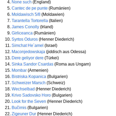
None such
(England)
Cantec de pe punte
(Rumänien)
Moldawisch 5/8
(Moldawien)
Tarantella Tortorella
(Italien)
James Conolly
(Irland)
Girliceanca
(Rumänien)
Syrtos Oduros
(Henner Diederich)
Simchat He´amel
(Israel)
Maconjedowskaja
(jiddisch aus Odessa)
Dere geliyor dere
(Türkei)
Sinka Sandor Csardas
(Roma aus Ungarn)
Mombar
(Armenien)
Bistriska Kopanica
(Bulgarien)
Schweizer Marsch
(Schweiz)
Wechselbad
(Henner Diederich)
Krivo Sadovsko Horo
(Bulgarien)
Look for the Seven
(Henner Diederich)
Bučimis
(Bulgarien)
Zigeuner Dur
(Henner Diederich)