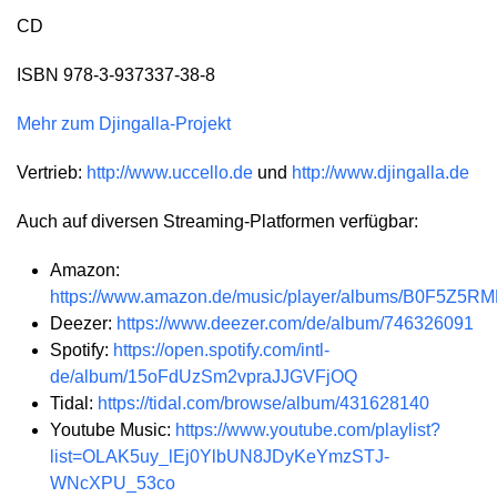
CD
ISBN 978-3-937337-38-8
Mehr zum Djingalla-Projekt
Vertrieb:
http://www.uccello.de
und
http://www.djingalla.de
Auch auf diversen Streaming-Platformen verfügbar:
Amazon:
https://www.amazon.de/music/player/albums/B0F5Z5R
Deezer:
https://www.deezer.com/de/album/746326091
Spotify:
https://open.spotify.com/intl-
de/album/15oFdUzSm2vpraJJGVFjOQ
Tidal:
https://tidal.com/browse/album/431628140
Youtube Music:
https://www.youtube.com/playlist?
list=OLAK5uy_lEj0YlbUN8JDyKeYmzSTJ-
WNcXPU_53co