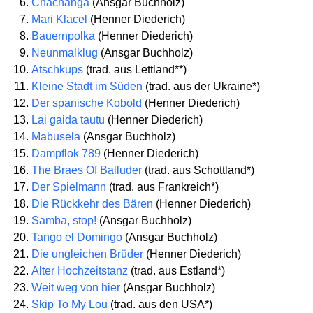
Chachanga
(Ansgar Buchholz)
Mari Klacel
(Henner Diederich)
Bauernpolka
(Henner Diederich)
Neunmalklug
(Ansgar Buchholz)
Atschkups
(trad. aus Lettland**)
Kleine Stadt im Süden
(trad. aus der Ukraine*)
Der spanische Kobold
(Henner Diederich)
Lai gaida tautu
(Henner Diederich)
Mabusela
(Ansgar Buchholz)
Dampflok 789
(Henner Diederich)
The Braes Of Balluder
(trad. aus Schottland*)
Der Spielmann
(trad. aus Frankreich*)
Die Rückkehr des Bären
(Henner Diederich)
Samba, stop!
(Ansgar Buchholz)
Tango el Domingo
(Ansgar Buchholz)
Die ungleichen Brüder
(Henner Diederich)
Alter Hochzeitstanz
(trad. aus Estland*)
Weit weg von hier
(Ansgar Buchholz)
Skip To My Lou
(trad. aus den USA*)