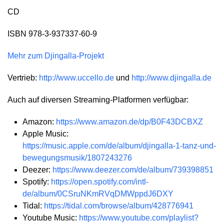
CD
ISBN 978-3-937337-60-9
Mehr zum Djingalla-Projekt
Vertrieb:
http://www.uccello.de
und
http://www.djingalla.de
Auch auf diversen Streaming-Platformen verfügbar:
Amazon:
https://www.amazon.de/dp/B0F43DCBXZ
Apple Music:
https://music.apple.com/de/album/djingalla-1-tanz-und-
bewegungsmusik/1807243276
Deezer:
https://www.deezer.com/de/album/739398851
Spotify:
https://open.spotify.com/intl-
de/album/0CSruNKmRVqDMWppdJ6DXY
Tidal:
https://tidal.com/browse/album/428776941
Youtube Music:
https://www.youtube.com/playlist?