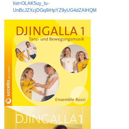
list=OLAK5uy_lu-
UnBcJZXcjDGq9iHpYZ9yUG4dZAIHQM