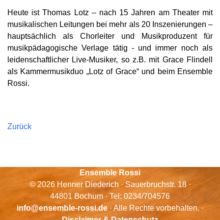
Heute ist Thomas Lotz – nach 15 Jahren am Theater mit
musikalischen Leitungen bei mehr als 20 Inszenierungen –
hauptsächlich als Chorleiter und Musikproduzent für
musikpädagogische Verlage tätig - und immer noch als
leidenschaftlicher Live-Musiker, so z.B. mit Grace Flindell
als Kammermusikduo „Lotz of Grace“ und beim Ensemble
Rossi.
Zurück
Ensemble Rossi
© 2026 Henner Diederich · Sauerbruchstr. 18 ·
44801 Bochum · Tel: 0234/704576
info@ensemble-rossi.de
· Alle Rechte vorbehalten. ·
Disclaimer & Datenschutz