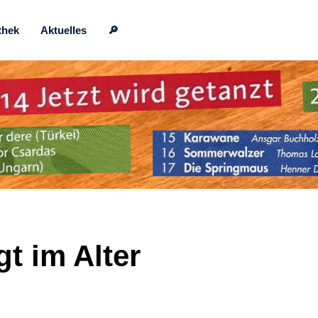
thek
Aktuelles
🔎
t im Alter