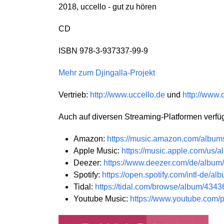
2018, uccello - gut zu hören
CD
ISBN 978-3-937337-99-9
Mehr zum Djingalla-Projekt
Vertrieb:
http://www.uccello.de
und
http://www.
Auch auf diversen Streaming-Platformen verfü
Amazon:
https://music.amazon.com/alb
Apple Music:
https://music.apple.com/us/
Deezer:
https://www.deezer.com/de/albu
Spotify:
https://open.spotify.com/intl-
Tidal:
https://tidal.com/browse/album/434
Youtube Music:
https://www.youtube.co