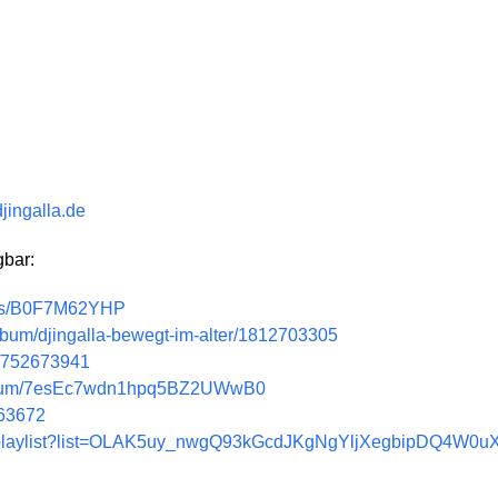
djingalla.de
gbar:
ums/B0F7M62YHP
album/djingalla-bewegt-im-alter/1812703305
m/752673941
de/album/7esEc7wdn1hpq5BZ2UWwB0
363672
m/playlist?list=OLAK5uy_nwgQ93kGcdJKgNgYljXegbipDQ4W0u