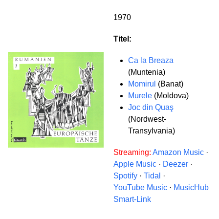
1970
Titel:
Ca la Breaza
(Muntenia)
Momirul
(Banat)
Murele
(Moldova)
Joc din Quaş
(Nordwest-
Transylvania)
Streaming:
Amazon Music
·
Apple Music
·
Deezer
·
Spotify
·
Tidal
·
YouTube Music
·
MusicHub
Smart-Link