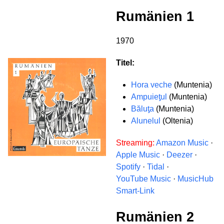
Rumänien 1
1970
Titel:
Hora veche
(Muntenia)
Ampuieƫul
(Muntenia)
Băluƫa
(Muntenia)
Alunelul
(Oltenia)
Streaming:
Amazon Music
·
Apple Music
·
Deezer
·
Spotify
·
Tidal
·
YouTube Music
·
MusicHub
Smart-Link
Rumänien 2