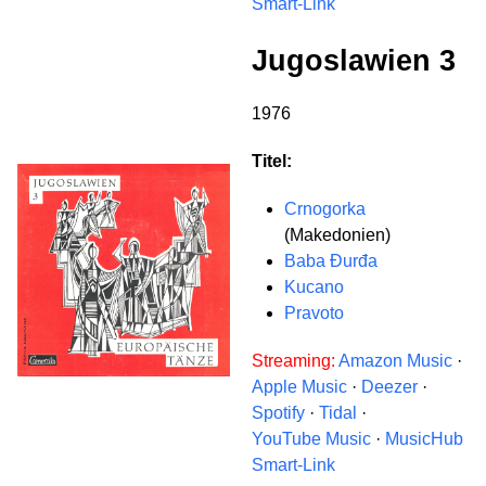
Smart-Link
Jugoslawien 3
1976
Titel:
Crnogorka
(Makedonien)
Baba Đurđa
Kucano
Pravoto
Streaming:
Amazon Music
·
Apple Music
·
Deezer
·
Spotify
·
Tidal
·
YouTube Music
·
MusicHub
Smart-Link