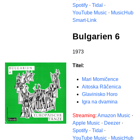
Spotify
·
Tidal
·
YouTube Music
·
MusicHub
Smart-Link
Bulgarien 6
1973
Titel:
Mari Momičence
Aitoska Răčenica
Glavinisko Horo
Igra na dvamina
Streaming:
Amazon Music
·
Apple Music
·
Deezer
·
Spotify
·
Tidal
·
YouTube Music
·
MusicHub