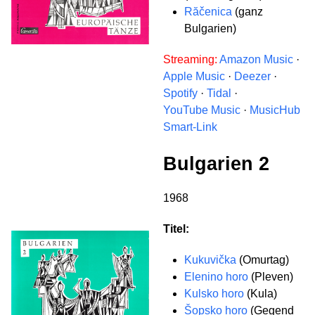
Răčenica
(ganz
Bulgarien)
Streaming:
Amazon Music
·
Apple Music
·
Deezer
·
Spotify
·
Tidal
·
YouTube Music
·
MusicHub
Smart-Link
Bulgarien 2
1968
Titel:
Kukuvička
(Omurtag)
Elenino horo
(Pleven)
Kulsko horo
(Kula)
Šopsko horo
(Gegend