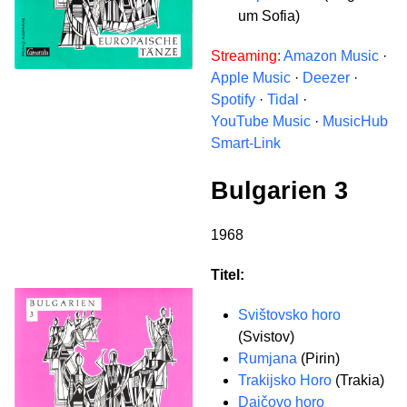
um Sofia)
Streaming:
Amazon Music
·
Apple Music
·
Deezer
·
Spotify
·
Tidal
·
YouTube Music
·
MusicHub
Smart-Link
Bulgarien 3
1968
Titel:
Svištovsko horo
(Svistov)
Rumjana
(Pirin)
Trakijsko Horo
(Trakia)
Dajčovo horo