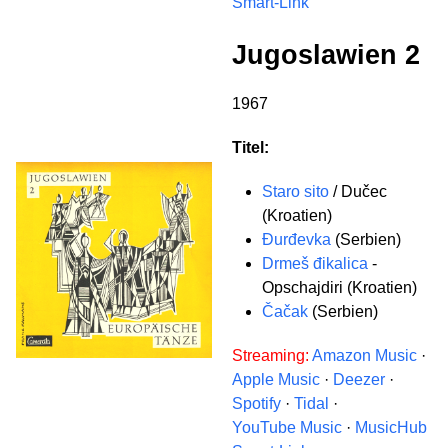
Smart-Link
Jugoslawien 2
1967
Titel:
Staro sito
/ Dučec
(Kroatien)
Đurđevka
(Serbien)
Drmeš đikalica
-
Opschajdiri (Kroatien)
Čačak
(Serbien)
Streaming:
Amazon Music
·
Apple Music
·
Deezer
·
Spotify
·
Tidal
·
YouTube Music
·
MusicHub