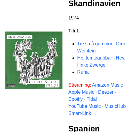
Skandinavien
1974
Titel:
Tre små gummor - Drei
Weiblein
Hej tomtegubbar - Hey,
flinke Zwerge
Ruha
Streaming:
Amazon Music
·
Apple Music
·
Deezer
·
Spotify
·
Tidal
·
YouTube Music
·
MusicHub
Smart-Link
Spanien