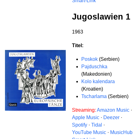
Smart-Link
Jugoslawien 1
1963
Titel:
Poskok
(Serbien)
Pajduschka
(Makedonien)
Kolo kalendara
(Kroatien)
Tscharlama
(Serbien)
Streaming:
Amazon Music
·
Apple Music
·
Deezer
·
Spotify
·
Tidal
·
YouTube Music
·
MusicHub