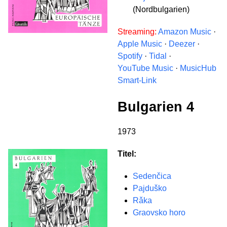
(Nordbulgarien)
Streaming:
Amazon Music
·
Apple Music
·
Deezer
·
Spotify
·
Tidal
·
YouTube Music
·
MusicHub
Smart-Link
Bulgarien 4
1973
Titel:
Sedenčica
Pajduško
Rǎka
Graovsko horo