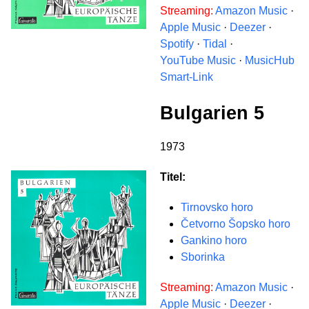
Streaming:
Amazon Music
·
Apple Music
·
Deezer
·
Spotify
·
Tidal
·
YouTube Music
·
MusicHub
Smart-Link
Bulgarien 5
1973
Titel:
Tirnovsko horo
Četvorno Šopsko horo
Gankino horo
Sborinka
Streaming:
Amazon Music
·
Apple Music
·
Deezer
·