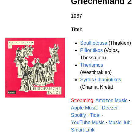
Griechenland 2
1967
Titel:
Soufliotousa
(Thrakien)
Pilioritikos
(Volos,
Thessalien)
Therismos
(Westthrakien)
Syrtos Chaniotikos
(Chania, Kreta)
Streaming:
Amazon Music
·
Apple Music
·
Deezer
·
Spotify
·
Tidal
·
YouTube Music
·
MusicHub
Smart-Link